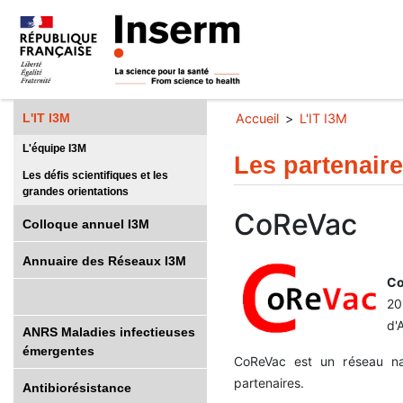
L'IT I3M
Accueil
L'IT I3M
L'équipe I3M
Les partenair
Les défis scientifiques et les
grandes orientations
CoReVac
Colloque annuel I3M
Annuaire des Réseaux I3M
Co
20
d'
ANRS Maladies infectieuses
émergentes
CoReVac est un réseau nati
partenaires.
Antibiorésistance