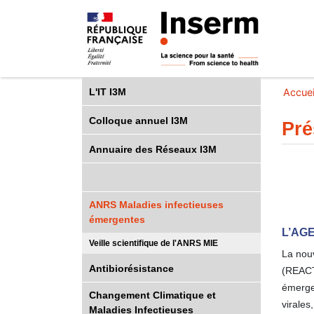
L'IT I3M
Accuei
Colloque annuel I3M
Pré
Annuaire des Réseaux I3M
ANRS Maladies infectieuses
émergentes
L’AG
Veille scientifique de l'ANRS MIE
La nouv
Antibiorésistance
(REACTi
émerge
Changement Climatique et
virales
Maladies Infectieuses