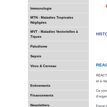
Immunologie
MTN - Maladies Tropicales
Négligées
MVT - Maladies Vectorielles à
HISTO
Tiques
Paludisme
Sepsis
REAC
Virus & Cerveau
REACTin
et à r
Evènements
Ce cons
Financements
d’organ
Newsletters
Force d