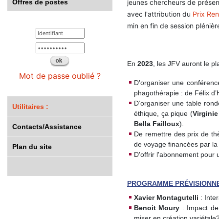
jeunes chercheurs de présent
Offres de postes
avec l'attribution du
Prix Re
min en fin de session plénièr
En
2023
, les JFV auront le pla
Mot de passe oublié ?
D'organiser une conférence 
phagothérapie : de Félix d
D’organiser une table rond
Utilitaires :
éthique, ça pique (
Virgini
Bella Failloux
).
Contacts/Assistance
De remettre des prix de th
de voyage financées par la
Plan du site
D'offrir l'abonnement pour u
PROGRAMME PRÉVISIONNE
Xavier Montagutelli
: Inte
Benoit Moury
: Impact de
miser en création variétale