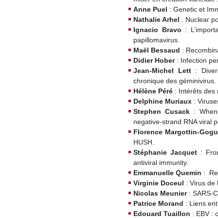
Anne Puel
: Genetic et Im
Nathalie Arhel
: Nuclear po
Ignacio Bravo
: L’import
papillomavirus.
Maël Bessaud
: Recombina
Didier Hober
: Infection p
Jean-Michel Lett
: Dive
chronique des géminivirus.
Hélène Péré
: Intérêts de
Delphine Muriaux
: Virus
Stephen Cusack
: When
negative-strand RNA viral 
Florence Margottin-Gog
HUSH.
Stéphanie Jacquet
: Fro
antiviral immunity.
Emmanuelle Quemin
: Re
Virginie Doceul
: Virus de
Nicolas Meunier
: SARS-Co
Patrice Morand
: Liens en
Edouard Tuaillon
: EBV :