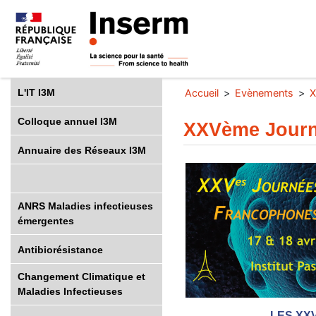
L'IT I3M
Accueil
Evènements
X
Colloque annuel I3M
XXVème Journ
Annuaire des Réseaux I3M
ANRS Maladies infectieuses
émergentes
Antibiorésistance
Changement Climatique et
Maladies Infectieuses
LES XX