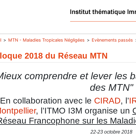
l
MTN - Maladies Tropicales Négligées
Evènements passés
loque 2018 du Réseau MTN
Mieux comprendre et lever les ba
des MTN"
En collaboration avec le
CIRAD
, l’
I
ontpellier
, l’ITMO I3M organise un
Réseau Francophone sur les Maladie
22-23 octobre 2018