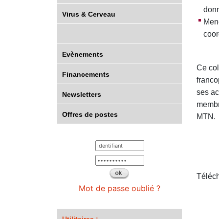
donn
Virus & Cerveau
Mene
coor
Evènements
Ce col
Financements
franco
ses ac
Newsletters
membre
Offres de postes
MTN.
Téléc
Mot de passe oublié ?