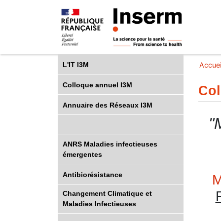
L'IT I3M
Accuei
Colloque annuel I3M
Col
Annuaire des Réseaux I3M
"
ANRS Maladies infectieuses
émergentes
Antibiorésistance
M
Changement Climatique et
Maladies Infectieuses