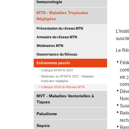
Immunologie
MTN - Maladies Tropicales
Négligées
Présentation du réseau MTN
L’Inst
Annuaire du réseau MTN
suscit
Webinaires MTN
Le Rés
Gouvernance du Réseau
Fédé
Evènements passés
cont
Colloque RFMTN 2024
Webinaire du RFMTN 2021 - Maladies
etc.
tropicales négligées
comm
Colloque 2018 du Réseau MTN
Déve
MVT - Maladies Vectorielles à
Nord
Tiques
Susc
Reli
Paludisme
rech
Sepsis
Renf